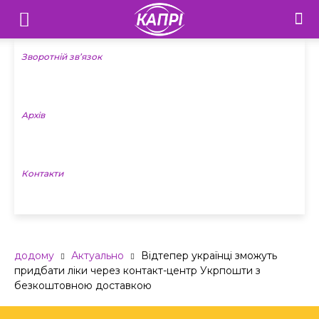
Телебачення
«Капрі»
Зворотній зв’язок
—
Архів
Новини
Донеччини
Контакти
додому
Актуально
Відтепер українці зможуть
придбати ліки через контакт-центр Укрпошти з
безкоштовною доставкою