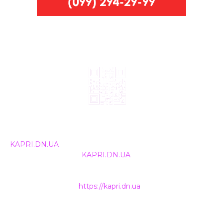
© 2024, ТОВ Телебачення «Капрі», усі права захищені.
Всі права на матеріали, що публікуються, належать
KAPRI.DN.UA
. Використання будь-якої інформації,
розміщеної на сайті
KAPRI.DN.UA
, іншими ЗМІ та
інтернет-ресурсами можливе лише за письмовою
згодою та обов'язкового розміщення прямого
гіперпосилання на
https://kapri.dn.ua
.