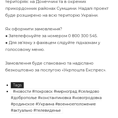
територіях: на Донеччині та в окремих
прикордонних районах Сумщини. Надалі проект
буде розширено на всю територію України.
Як оформити замовлення?
● Зателефонуйте за номером 0 800 300 545.
● Для зв’язку з фахівцем слідуйте підказкам у
голосовому меню.
Замовлення буде спаковано та надіслано
безкоштовно за послугою «Укрпошта Експрес».
Tags
#новости #покровск #мирноград #селидово
#доброполье #константиновка #новогродовка
#родинское #Украина #военноеположение
#актуально #телевиденье