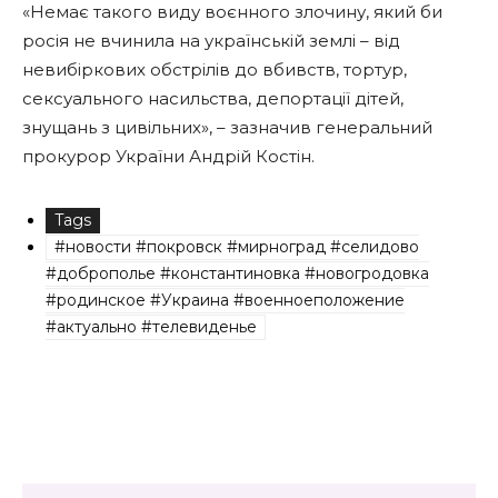
«Немає такого виду воєнного злочину, який би
росія не вчинила на українській землі – від
невибіркових обстрілів до вбивств, тортур,
сексуального насильства, депортації дітей,
знущань з цивільних», – зазначив генеральний
прокурор України Андрій Костін.
Tags
#новости #покровск #мирноград #селидово
#доброполье #константиновка #новогродовка
#родинское #Украина #военноеположение
#актуально #телевиденье