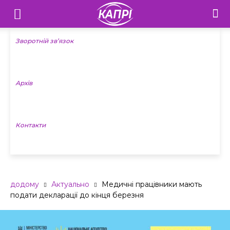
Телебачення
«Капрі»
Зворотній зв’язок
—
Архів
Новини
Донеччини
Контакти
додому
Актуально
Медичні працівники мають
подати декларації до кінця березня