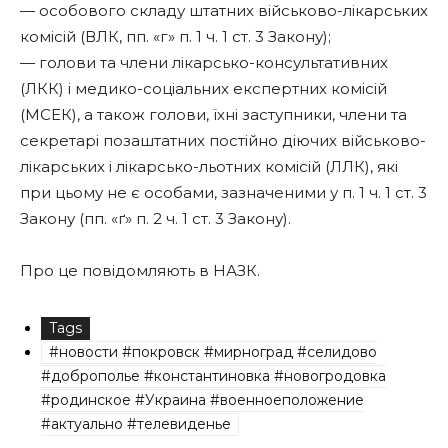
— особового складу штатних військово-лікарських
комісій (ВЛК, пп. «г» п. 1 ч. 1 ст. 3 Закону);
— голови та члени лікарсько-консультативних
(ЛКК) і медико-соціальних експертних комісій
(МСЕК), а також голови, їхні заступники, члени та
секретарі позаштатних постійно діючих військово-
лікарських і лікарсько-льотних комісій (ЛЛК), які
при цьому не є особами, зазначеними у п. 1 ч. 1 ст. 3
Закону (пп. «ґ» п. 2 ч. 1 ст. 3 Закону).
Про це повідомляють в НАЗК.
Tags
#новости #покровск #мирноград #селидово
#доброполье #константиновка #новогродовка
#родинское #Украина #военноеположение
#актуально #телевиденье