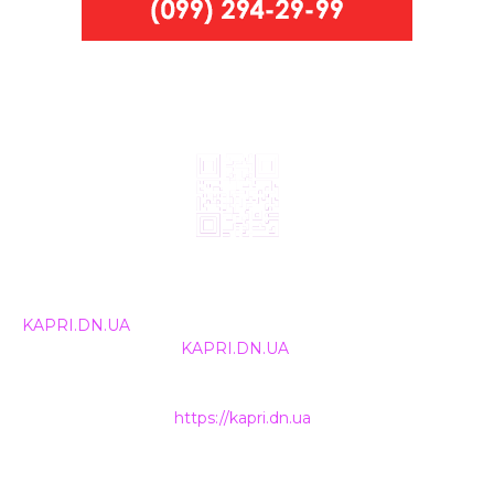
© 2024, ТОВ Телебачення «Капрі», усі права захищені.
Всі права на матеріали, що публікуються, належать
KAPRI.DN.UA
. Використання будь-якої інформації,
розміщеної на сайті
KAPRI.DN.UA
, іншими ЗМІ та
інтернет-ресурсами можливе лише за письмовою
згодою та обов'язкового розміщення прямого
гіперпосилання на
https://kapri.dn.ua
.