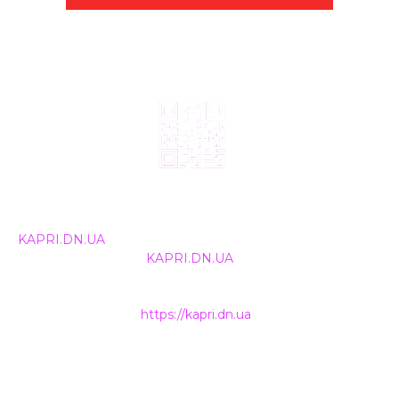
© 2024, ТОВ Телебачення «Капрі», усі права захищені.
Всі права на матеріали, що публікуються, належать
KAPRI.DN.UA
. Використання будь-якої інформації,
розміщеної на сайті
KAPRI.DN.UA
, іншими ЗМІ та
інтернет-ресурсами можливе лише за письмовою
згодою та обов'язкового розміщення прямого
гіперпосилання на
https://kapri.dn.ua
.
НАШІ КОНТАКТИ