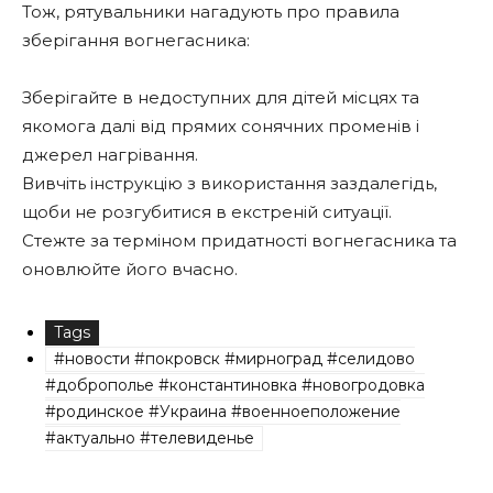
Тож, рятувальники нагадують про правила
зберігання вогнегасника:
Зберігайте в недоступних для дітей місцях та
якомога далі від прямих сонячних променів і
джерел нагрівання.
Вивчіть інструкцію з використання заздалегідь,
щоби не розгубитися в екстреній ситуації.
Стежте за терміном придатності вогнегасника та
оновлюйте його вчасно.
Tags
#новости #покровск #мирноград #селидово
#доброполье #константиновка #новогродовка
#родинское #Украина #военноеположение
#актуально #телевиденье