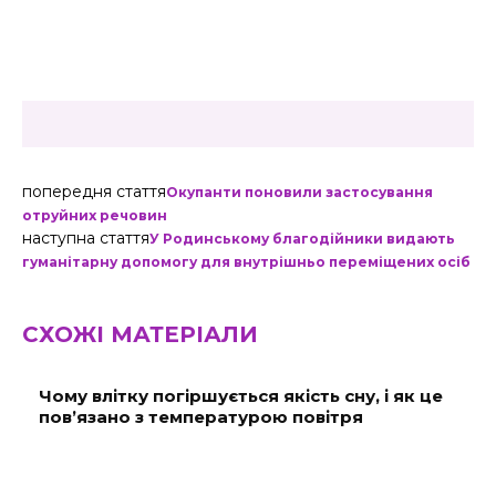
попередня стаття
Окупанти поновили застосування
отруйних речовин
наступна стаття
У Родинському благодійники видають
гуманітарну допомогу для внутрішньо переміщених осіб
СХОЖІ МАТЕРІАЛИ
Чому влітку погіршується якість сну, і як це
пов’язано з температурою повітря