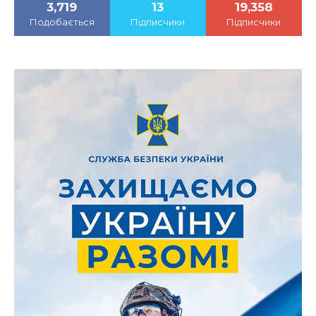
3,719
13
19,358
Подобається
Підписчики
Підписчики