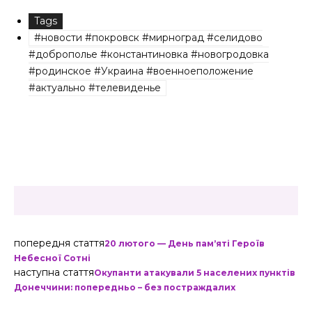
Tags
#новости #покровск #мирноград #селидово
#доброполье #константиновка #новогродовка
#родинское #Украина #военноеположение
#актуально #телевиденье
попередня стаття
20 лютого — День памʼяті Героїв
Небесної Сотні
наступна стаття
Окупанти атакували 5 населених пунктів
Донеччини: попередньо – без постраждалих