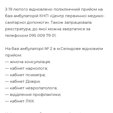
З 19 лютого відновлено поліклінічний прийом на
базі амбулаторій КНП «Центр первинної медико-
санітарної допомоги». Також запрацювала
реєстратура, до якої можна звертатися за
телефоном 095 009 79 01.
На базі амбулаторії № 2 в м.Селидове відновили
прийом:
— жіноча консультація;
— кабінет нарколога;
— кабінет психіатра;
— кабінет Довіри;
— кабінет невропатолога;
— відділення профілактики;
— кабінет ЛКК.