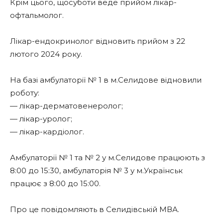
Крім цього, щосуботи веде прийом лікар-
офтальмолог.
Лікар-ендокринолог відновить прийом з 22
лютого 2024 року.
На базі амбулаторії № 1 в м.Селидове відновили
роботу:
— лікар-дерматовенеролог;
— лікар-уролог;
— лікар-кардіолог.
Амбулаторії № 1 та № 2 у м.Селидове працюють з
8:00 до 15:30, амбулаторія № 3 у м.Українськ
працює з 8:00 до 15:00.
Про це повідомляють в Селидівській МВА.