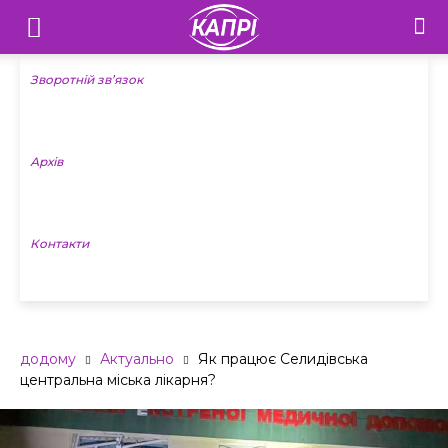
Телебачення
«Капрі»
Зворотній зв’язок
—
Архів
Новини
Донеччини
Контакти
додому
Актуально
Як працює Селидівська
центральна міська лікарня?