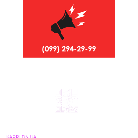
© 2024, ТОВ Телебачення «Капрі», усі права захищені.
Всі права на матеріали, що публікуються, належать
KAPRI.DN.UA
. Використання будь-якої інформації,