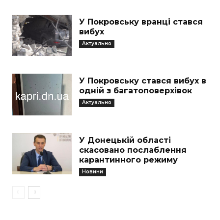
У Покровську вранці стався
вибух
Актуально
У Покровську стався вибух в
одній з багатоповерхівок
Актуально
У Донецькій області
скасовано послаблення
карантинного режиму
Новини