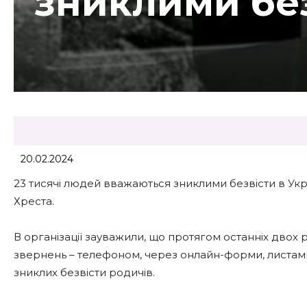
зниклими без
20.02.2024
23 тисячі людей вважаються зниклими безвісти в Укр
Хреста.
В організації зауважили, що протягом останніх двох 
звернень – телефоном, через онлайн-форми, листами 
зниклих безвісти родичів.