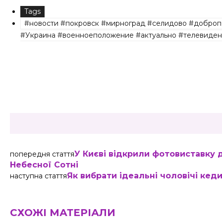
Tags
#новости #покровск #мирноград #селидово #доброп
#Украина #военноеположение #актуально #телевиден
Share
У Києві відкрили фотовиставку д
попередня стаття
Небесної Сотні
Як вибрати ідеальні чоловічі кед
наступна стаття
СХОЖІ МАТЕРІАЛИ