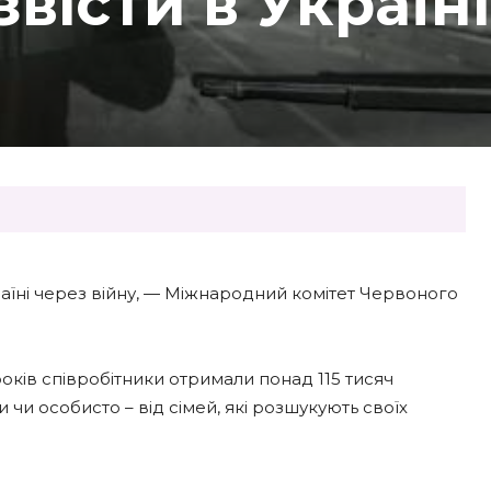
вісти в Україні
аїні через війну, — Міжнародний комітет Червоного
років співробітники отримали понад 115 тисяч
чи особисто – від сімей, які розшукують своїх