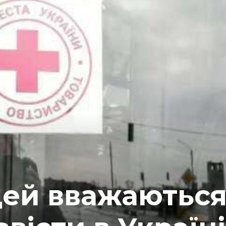
дей вважаютьс