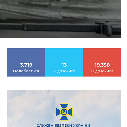
3,719
13
19,358
Подобається
Підписчики
Підписчики