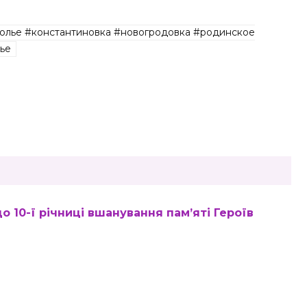
олье #константиновка #новогродовка #родинское
ье
о 10-ї річниці вшанування пам’яті Героїв
и