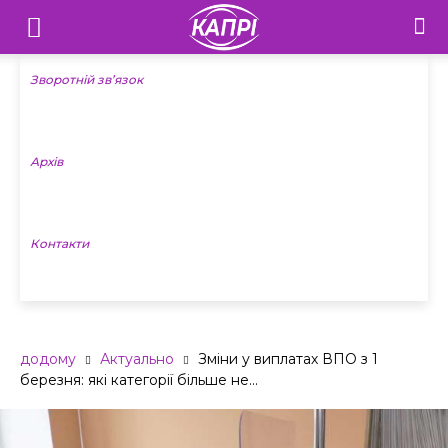
Телебачення
«Капрі»
Зворотній зв’язок
—
Архів
Новини
Донеччини
Контакти
додому
Актуально
Зміни у виплатах ВПО з 1
березня: які категорії більше не...