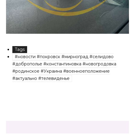
Tags
#новости #покровск #мирноград #селидово
#доброполье #константиновка #новогродовка
#родинское #Украина #военноеположение
#актуально #телевиденье