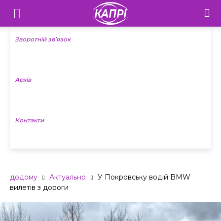
Телебачення
«Капрі»
Зворотній зв’язок
—
Архів
Новини
Донеччини
Контакти
додому
Актуально
У Покровську водій BMW
вилетів з дороги