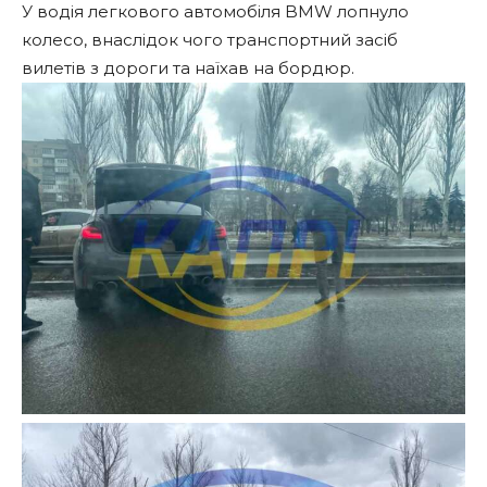
У водія легкового автомобіля BMW лопнуло
колесо, внаслідок чого транспортний засіб
вилетів з дороги та наїхав на бордюр.