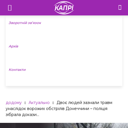
Телебачення
«Капрі»
Зворотній зв’язок
—
Архів
Новини
Донеччини
Контакти
додому
Актуально
Двоє людей зазнали травм
унаслідок ворожих обстрілів Донеччини – поліція
зібрала докази...