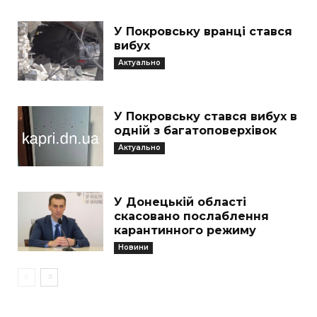
У Покровську вранці стався
вибух
Актуально
У Покровську стався вибух в
одній з багатоповерхівок
Актуально
У Донецькій області
скасовано послаблення
карантинного режиму
Новини