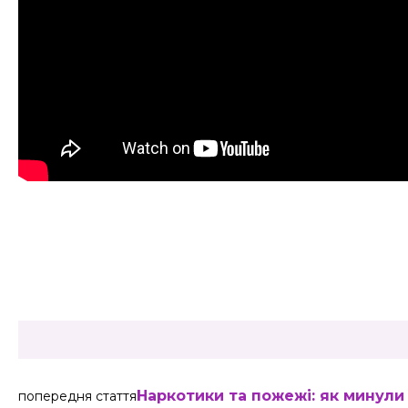
Share
Наркотики та пожежі: як минули 
попередня стаття