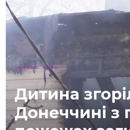
АКТУАЛЬНО
НОВИНИ
Дитина згоріл
Донеччині з 