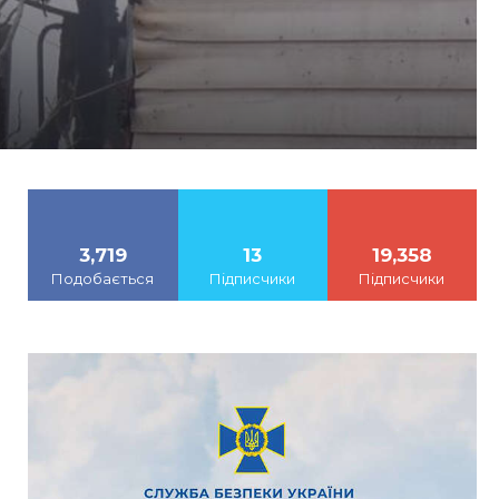
3,719
13
19,358
Подобається
Підписчики
Підписчики