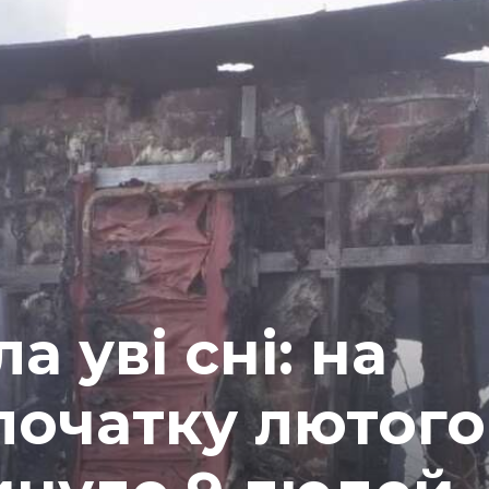
а уві сні: на
початку лютого