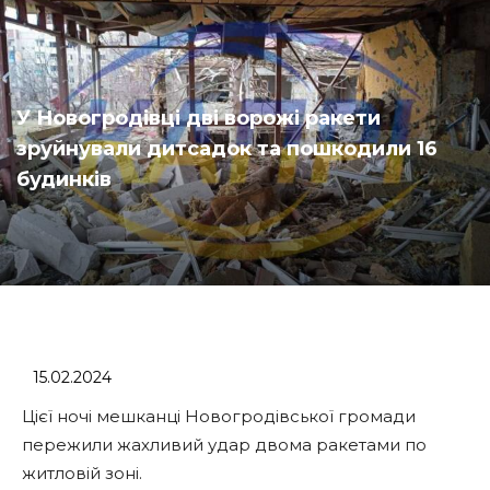
У Новогродівці дві ворожі ракети
зруйнували дитсадок та пошкодили 16
будинків
15.02.2024
Цієї ночі мешканці Новогродівської громади
пережили жахливий удар двома ракетами по
житловій зоні.