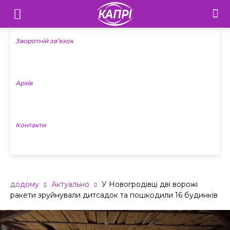
Телебачення
«Капрі»
Зворотній зв’язок
—
Архів
Новини
Донеччини
Контакти
додому
Актуально
У Новогродівці дві ворожі
ракети зруйнували дитсадок та пошкодили 16 будинків