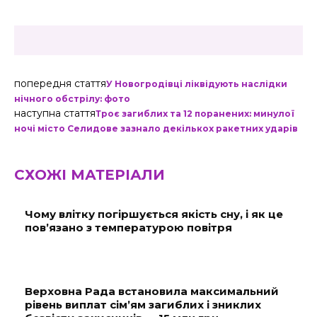
попередня стаття
У Новогродівці ліквідують наслідки
нічного обстрілу: фото
наступна стаття
Троє загиблих та 12 поранених: минулої
ночі місто Селидове зазнало декількох ракетних ударів
СХОЖІ МАТЕРІАЛИ
Чому влітку погіршується якість сну, і як це
пов’язано з температурою повітря
Верховна Рада встановила максимальний
рівень виплат сім’ям загиблих і зниклих