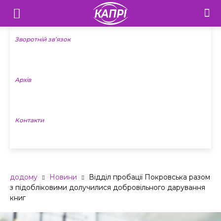
Телебачення
«Капрі»
Зворотній зв’язок
—
Архів
Новини
Донеччини
Контакти
додому
Новини
Відділ пробації Покровська разом
з підобліковими долучилися добровільного дарування
книг