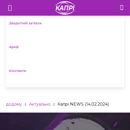
Телебачення
«Капрі»
Зворотній зв’язок
—
Архів
Новини
Донеччини
Контакти
додому
Актуально
Капрі NEWS (14.02.2024)