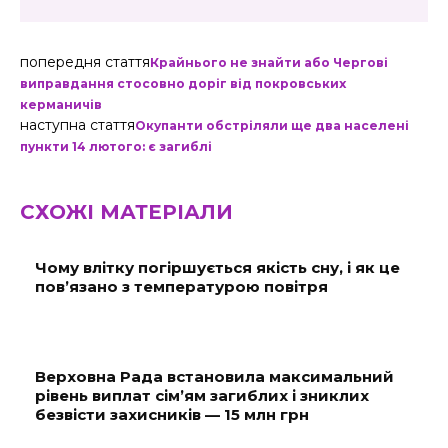
попередня стаття
Крайнього не знайти або Чергові
виправдання стосовно доріг від покровських
керманичів
наступна стаття
Окупанти обстріляли ще два населені
пункти 14 лютого: є загиблі
СХОЖІ МАТЕРІАЛИ
Чому влітку погіршується якість сну, і як це
пов’язано з температурою повітря
Верховна Рада встановила максимальний
рівень виплат сім’ям загиблих і зниклих
безвісти захисників — 15 млн грн