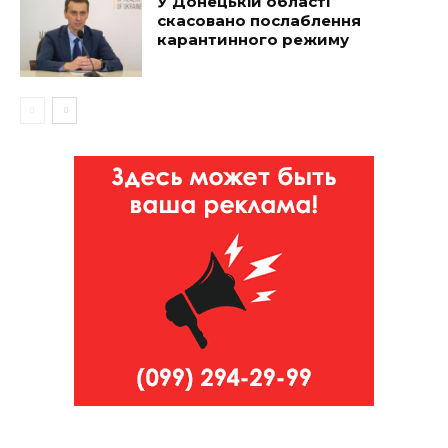
У Донецькій області
скасовано послаблення
карантинного режиму