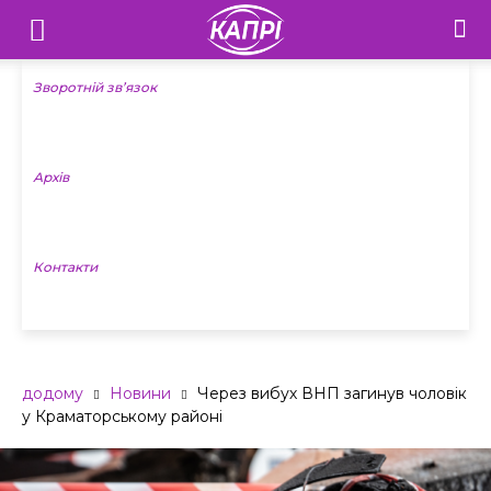
Телебачення
«Капрі»
Зворотній зв’язок
—
Архів
Новини
Донеччини
Контакти
додому
Новини
Через вибух ВНП загинув чоловік
у Краматорському районі