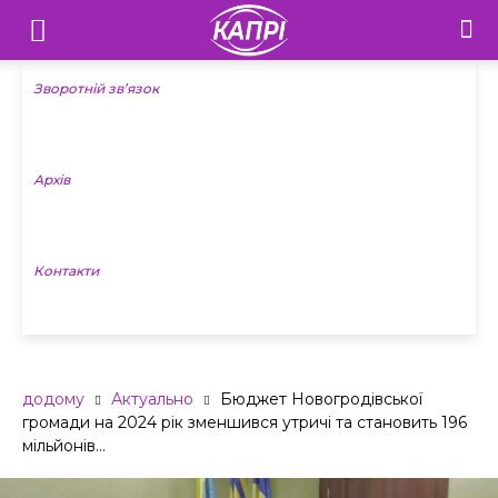
Телебачення
«Капрі»
Зворотній зв’язок
—
Архів
Новини
Донеччини
Контакти
додому
Актуально
Бюджет Новогродівської
громади на 2024 рік зменшився утричі та становить 196
мільйонів...