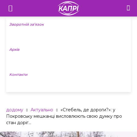
Телебачення
«Капрі»
Зворотній зв’язок
—
Архів
Новини
Донеччини
Контакти
додому
Актуально
«Стебель, де дороги?»: у
Покровську мешканці висловлюють свою думку про
стан доріг...