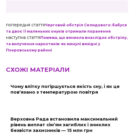
попередня стаття
Черговий обстріл Селидового: бабуся
та двоє її маленьких онуків отримали поранення
наступна стаття
Пожежа, що виникла внаслідок обстрілу,
та вилучення наркотиків: як минулі вихідні у
Покровському районі
СХОЖІ МАТЕРІАЛИ
Чому влітку погіршується якість сну, і як це
пов’язано з температурою повітря
Верховна Рада встановила максимальний
рівень виплат сім’ям загиблих і зниклих
безвісти захисників — 15 млн грн