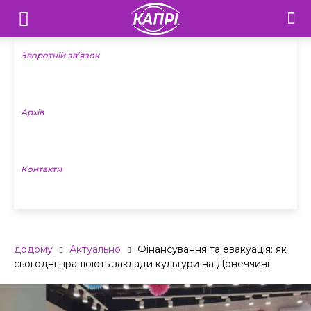
Телебачення
«Капрі»
Зворотній зв’язок
—
Архів
Новини
Донеччини
Контакти
додому
Актуально
Фінансування та евакуація: як
сьогодні працюють заклади культури на Донеччині