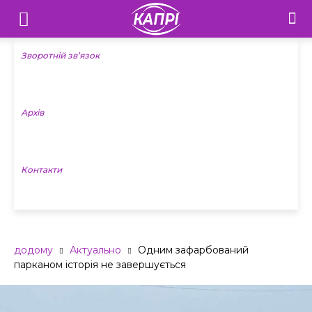
Телебачення
«Капрі»
Зворотній зв’язок
—
Архів
Новини
Донеччини
Контакти
додому
Актуально
Одним зафарбований
парканом історія не завершується