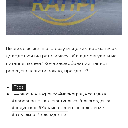
Цікаво, скільки цього разу місцевим керманичам
доведеться витратити часу, аби відреагувати на
питання людей? Хоча зафарбований напис і
реакцією назвати важко, правда ж?
Tags
#новости #покровск #мирноград #селидово
#доброполье #константиновка #новогродовка
#родинское #Украина #военноеположение
#актуально #телевиденье