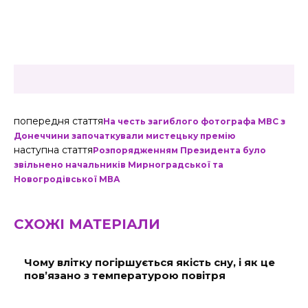
попередня стаття
На честь загиблого фотографа МВС з
Донеччини започаткували мистецьку премію
наступна стаття
Розпорядженням Президента було
звільнено начальників Мирноградської та
Новогродівської МВА
СХОЖІ МАТЕРІАЛИ
Чому влітку погіршується якість сну, і як це
пов’язано з температурою повітря