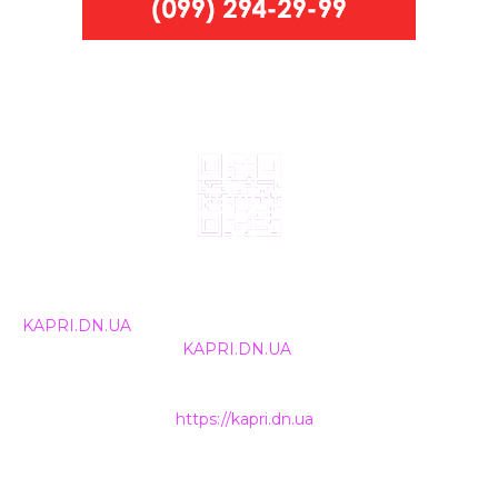
© 2024, ТОВ Телебачення «Капрі», усі права захищені.
Всі права на матеріали, що публікуються, належать
KAPRI.DN.UA
. Використання будь-якої інформації,
розміщеної на сайті
KAPRI.DN.UA
, іншими ЗМІ та
інтернет-ресурсами можливе лише за письмовою
згодою та обов'язкового розміщення прямого
гіперпосилання на
https://kapri.dn.ua
.