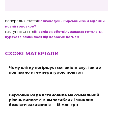
попередня стаття
Полководець Сирський: чим відомий
новий головком?
наступна стаття
Внаслідок обстрілу запалав готель: м.
Курахове опинилося під ворожим вогнем
СХОЖІ МАТЕРІАЛИ
Чому влітку погіршується якість сну, і як це
пов’язано з температурою повітря
Верховна Рада встановила максимальний
рівень виплат сім’ям загиблих і зниклих
безвісти захисників — 15 млн грн