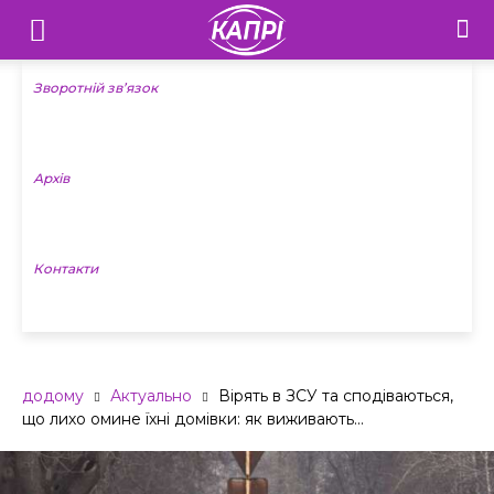
Телебачення
«Капрі»
Зворотній зв’язок
—
Архів
Новини
Донеччини
Контакти
додому
Актуально
Вірять в ЗСУ та сподіваються,
що лихо омине їхні домівки: як виживають...