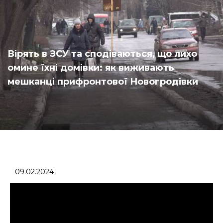
Вірять в ЗСУ та сподіваються, що лихо
омине їхні домівки: як виживають
мешканці прифронтової Новогродівки
09.02.2024