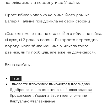
чоловіка змогли повернути до України.
Проте вбила чоловіка не війна. Його донька
Валерія Галкіна повідомила на своїй сторінці:
«Сьогодні мого тата не стало…Його вбила не війна,
ні куля, ні 2 роки в полоні…Він просто переходив
дорогу і його збила машина. Я чекала твого
дзвінка, як ти пообіцяв, але вже не дочекаюся».
Вічна пам’ять…
Tags
#новости #покровск #мирноград #селидово
#доброполье #константиновка #новогродовка
#родинское #Украина #военноеположение
#актуально #телевиденье