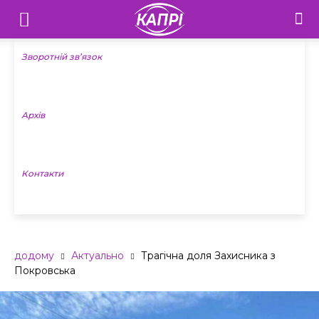
Телебачення
«Капрі»
Зворотній зв’язок
—
Архів
Новини
Донеччини
Контакти
додому
Актуально
Трагічна доля Захисника з
Покровська