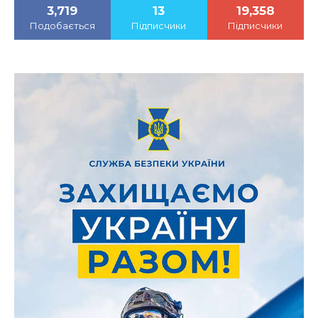
3,719
13
19,358
Подобається
Підписчики
Підписчики