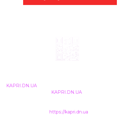
© 2024, ТОВ Телебачення «Капрі», усі права захищені.
Всі права на матеріали, що публікуються, належать
KAPRI.DN.UA
. Використання будь-якої інформації,
розміщеної на сайті
KAPRI.DN.UA
, іншими ЗМІ та
інтернет-ресурсами можливе лише за письмовою
згодою та обов'язкового розміщення прямого
гіперпосилання на
https://kapri.dn.ua
.
НАШІ КОНТАКТИ