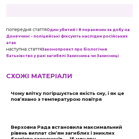
попередня стаття
Один убитий і 8 поранених за добу на
Донеччині – поліцейські фіксують наслідки російських
атак
наступна стаття
Законопроект про біологічне
батьківство у разі загибелі Захисника чи Захисниці
СХОЖІ МАТЕРІАЛИ
Чому влітку погіршується якість сну, і як це
пов’язано з температурою повітря
Верховна Рада встановила максимальний
рівень виплат сім’ям загиблих і зниклих
безвісти захисників — 15 млн грн