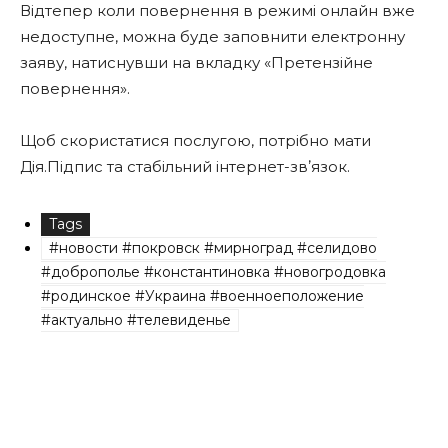
Відтепер коли повернення в режимі онлайн вже
недоступне, можна буде заповнити електронну
заяву, натиснувши на вкладку «Претензійне
повернення».
Щоб скористатися послугою, потрібно мати
Дія.Підпис та стабільний інтернет-звʼязок.
Tags
#новости #покровск #мирноград #селидово
#доброполье #константиновка #новогродовка
#родинское #Украина #военноеположение
#актуально #телевиденье