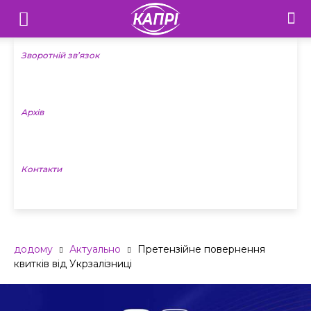
Телебачення
«Капрі»
Зворотній зв’язок
—
Архів
Новини
Донеччини
Контакти
додому
Актуально
Претензійне повернення
квитків від Укрзалізниці