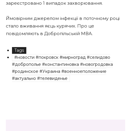
зареєстровано 1 випадок захворювання.
Ймовірним джерелом інфекції в поточному році
стало вживання яєць курячих. Про це
повідомляють в Добропільській МВА.
Tags
#новости #покровск #мирноград #селидово
#доброполье #константиновка #новогродовка
#родинское #Украина #военноеположение
#актуально #телевиденье