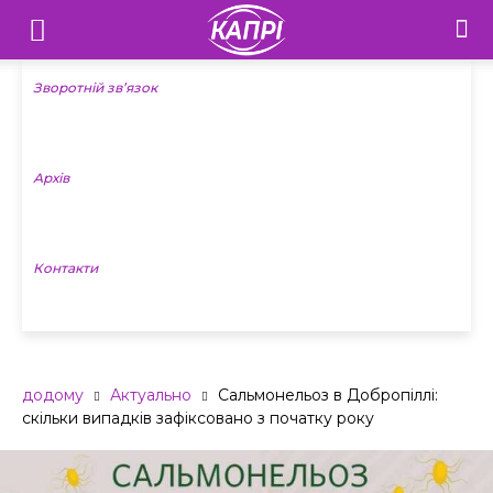
Телебачення
«Капрі»
Зворотній зв’язок
—
Архів
Новини
Донеччини
Контакти
додому
Актуально
Сальмонельоз в Добропіллі:
скільки випадків зафіксовано з початку року