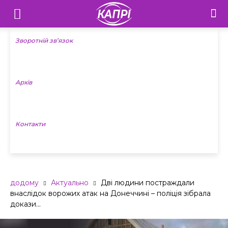
Телебачення
«Капрі»
Зворотній зв’язок
—
Архів
Новини
Донеччини
Контакти
додому
Актуально
Дві людини постраждали
внаслідок ворожих атак на Донеччині – поліція зібрала
докази...