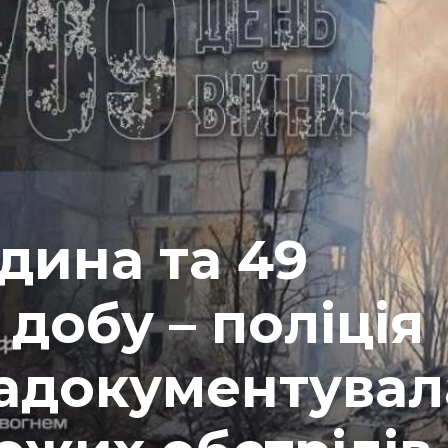
дина та 49
добу – поліція
адокументувал