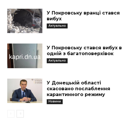
У Покровську вранці стався
вибух
Актуально
У Покровську стався вибух в
одній з багатоповерхівок
Актуально
У Донецькій області
скасовано послаблення
карантинного режиму
Новини