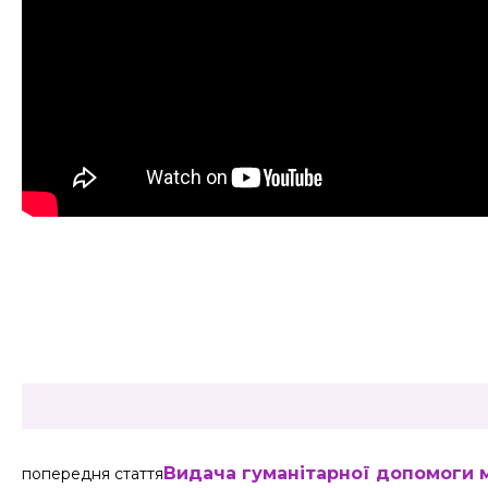
Share
Видача гуманітарної допомоги
попередня стаття