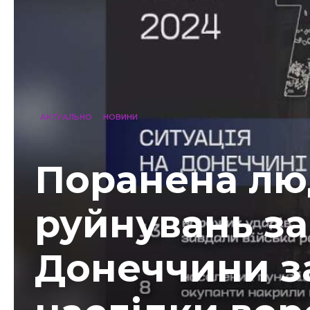
АКТУАЛЬНО
НОВИНИ
Поранена лю
руйнувань за 
Донеччини з