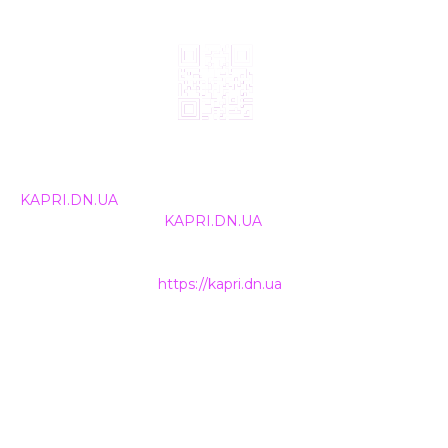
© 2024, ТОВ Телебачення «Капрі», усі права захищені.
Всі права на матеріали, що публікуються, належать
KAPRI.DN.UA
. Використання будь-якої інформації,
розміщеної на сайті
KAPRI.DN.UA
, іншими ЗМІ та
інтернет-ресурсами можливе лише за письмовою
згодою та обов'язкового розміщення прямого
гіперпосилання на
https://kapri.dn.ua
.
НАШІ КОНТАКТИ
+38 (050) 500-400-7
INFO@KAPRI.DN.UA
ТОВ Телебачення «КАПРІ»