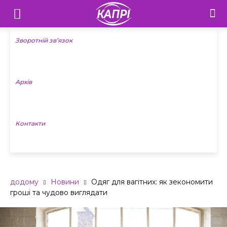
Телебачення
«Капрі»
Зворотній зв’язок
—
Архів
Новини
Донеччини
Контакти
додому
Новини
Одяг для вагітних: як зекономити
гроші та чудово виглядати