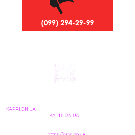
© 2024, ТОВ Телебачення «Капрі», усі права захищені.
Всі права на матеріали, що публікуються, належать
KAPRI.DN.UA
. Використання будь-якої інформації,
розміщеної на сайті
KAPRI.DN.UA
, іншими ЗМІ та
інтернет-ресурсами можливе лише за письмовою
згодою та обов'язкового розміщення прямого
гіперпосилання на
https://kapri.dn.ua
.