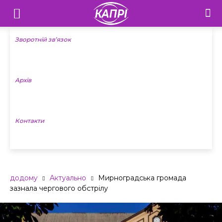
Телебачення
«Капрі»
Зворотній зв’язок
—
Архів
Новини
Донеччини
Контакти
додому
Актуально
Мирноградська громада
зазнала чергового обстрілу