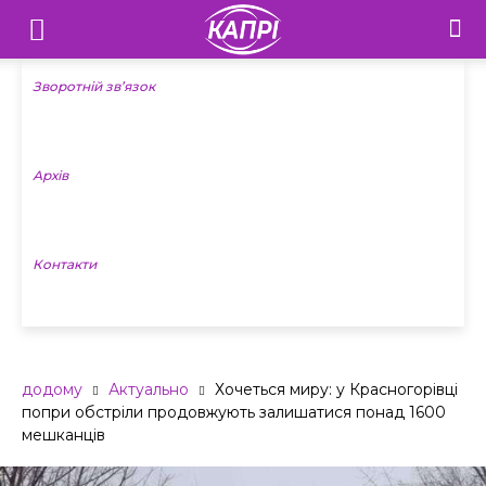
Телебачення
«Капрі»
Зворотній зв’язок
—
Архів
Новини
Донеччини
Контакти
додому
Актуально
Хочеться миру: у Красногорівці
попри обстріли продовжують залишатися понад 1600
мешканців