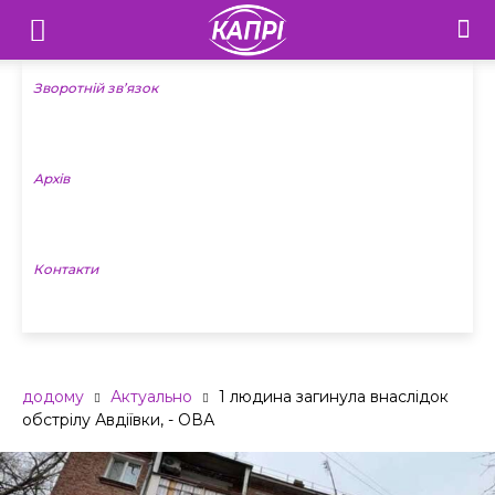
Телебачення
«Капрі»
Зворотній зв’язок
—
Архів
Новини
Донеччини
Контакти
додому
Актуально
1 людина загинула внаслідок
обстрілу Авдіївки, - ОВА