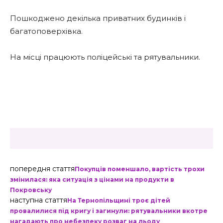
Пошкоджено декілька приватних будинків і
багатоповерхівка.
На місці працюють поліцейські та рятувальники.
попередня стаття
Покупців поменшало, вартість трохи
змінилася: яка ситуація з цінами на продукти в
Покровську
наступна стаття
На Тернопільщині троє дітей
провалилися під кригу і загинули: рятувальники вкотре
нагадають про небезпеку розваг на льоду