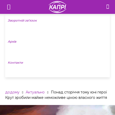
Телебачення
«Капрі»
Зворотній зв’язок
—
Архів
Новини
Донеччини
Контакти
додому
Актуально
Понад сторіччя тому юні герої
Крут зробили майже неможливе ціною власного життя