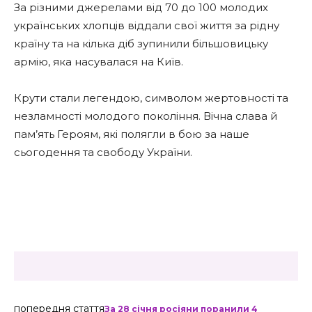
За різними джерелами від 70 до 100 молодих
українських хлопців віддали свої життя за рідну
країну та на кілька діб зупинили більшовицьку
армію, яка насувалася на Київ.
Крути стали легендою, символом жертовності та
незламності молодого покоління. Вічна слава й
пам’ять Героям, які полягли в бою за наше
сьогодення та свободу України.
попередня стаття
За 28 січня росіяни поранили 4