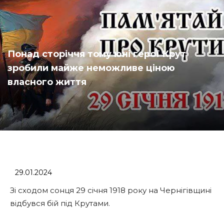
Понад сторіччя тому юні герої Крут
зробили майже неможливе ціною
власного життя
29.01.2024
Зі сходом сонця 29 січня 1918 року на Чернігівщині
відбувся бій під Крутами.