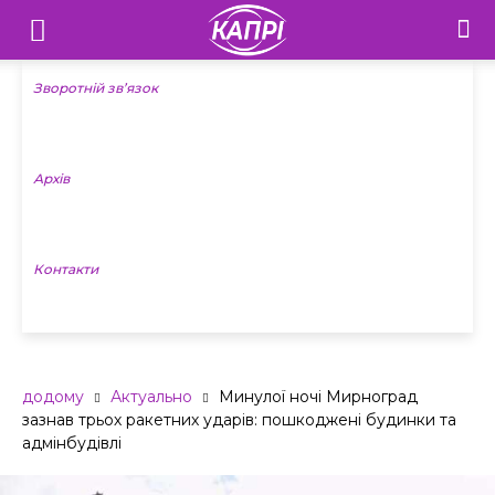
Телебачення
«Капрі»
Зворотній зв’язок
—
Архів
Новини
Донеччини
Контакти
додому
Актуально
Минулої ночі Мирноград
зазнав трьох ракетних ударів: пошкоджені будинки та
адмінбудівлі