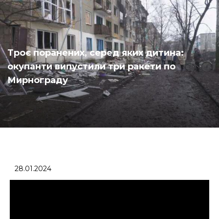
Троє поранених, серед яких дитина:
окупанти випустили три ракети по
Мирнограду
28.01.2024