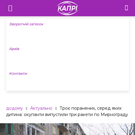
Телебачення
«Капрі»
Зворотній зв’язок
—
Архів
Новини
Донеччини
Контакти
додому
Актуально
Троє поранених, серед яких
дитина: окупанти випустили три ракети по Мирнограду