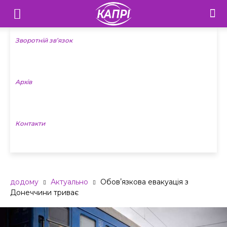
Телебачення
«Капрі»
Зворотній зв’язок
—
Архів
Новини
Донеччини
Контакти
додому
Актуально
Обовʼязкова евакуація з
Донеччини триває