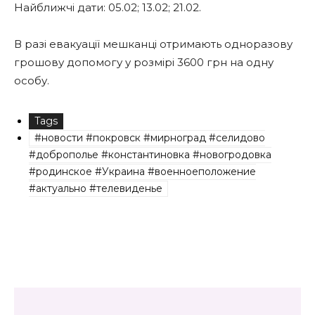
Найближчі дати: 05.02; 13.02; 21.02.
В разі евакуації мешканці отримають одноразову
грошову допомогу у розмірі 3600 грн на одну
особу.
Tags
#новости #покровск #мирноград #селидово
#доброполье #константиновка #новогродовка
#родинское #Украина #военноеположение
#актуально #телевиденье