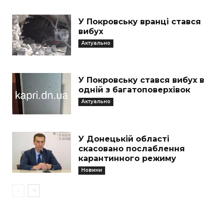
У Покровську вранці стався
вибух
Актуально
У Покровську стався вибух в
одній з багатоповерхівок
Актуально
У Донецькій області
скасовано послаблення
карантинного режиму
Новини