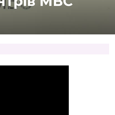
нтрів МВС