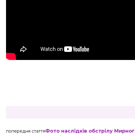
Share
Фото наслідків обстрілу Мирно
попередня стаття