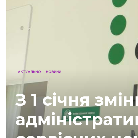
АКТУАЛЬНО
НОВИНИ
З 1 січня змі
адміністрати