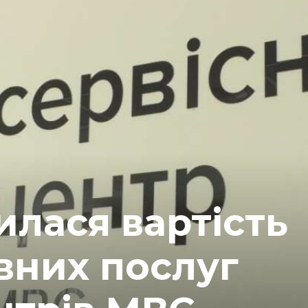
нилася вартість
вних послуг