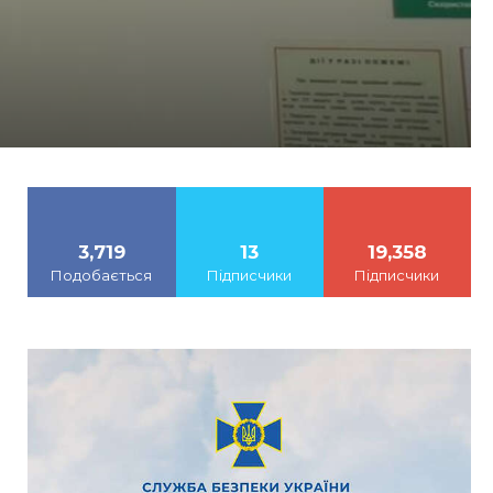
3,719
13
19,358
Подобається
Підписчики
Підписчики