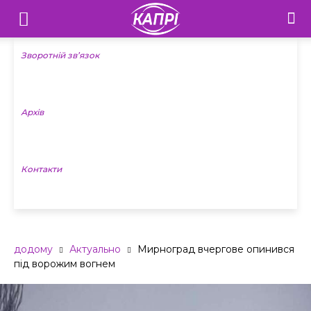
Телебачення
«Капрі»
Зворотній зв’язок
—
Архів
Новини
Донеччини
Контакти
додому
Актуально
Мирноград вчергове опинився
під ворожим вогнем