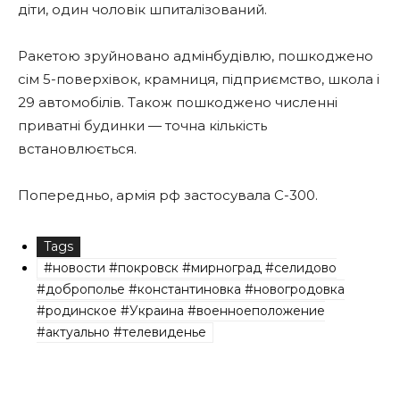
діти, один чоловік шпиталізований.
Ракетою зруйновано адмінбудівлю, пошкоджено
сім 5-поверхівок, крамниця, підприємство, школа і
29 автомобілів. Також пошкоджено численні
приватні будинки — точна кількість
встановлюється.
Попередньо, армія рф застосувала С-300.
Tags
#новости #покровск #мирноград #селидово
#доброполье #константиновка #новогродовка
#родинское #Украина #военноеположение
#актуально #телевиденье