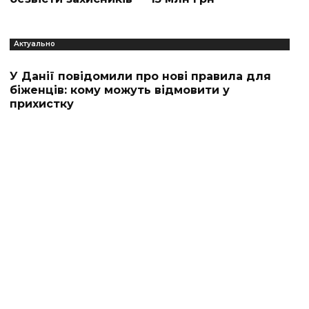
Актуально
У Данії повідомили про нові правила для
біженців: кому можуть відмовити у
прихистку