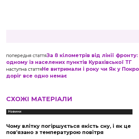
Share
За 8 кілометрів від лінії фронт
попередня стаття
одному із населених пунктів Курахівської ТГ
Не витримали і року чи Як у Покро
наступна стаття
доріг все одно немає
СХОЖІ МАТЕРІАЛИ
Новини
Чому влітку погіршується якість сну, і як це
пов’язано з температурою повітря