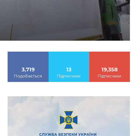
3,719
13
19,358
Подобається
Підписчики
Підписчики