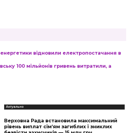
у: енергетики відновили електропостачання в
вську 100 мільйонів гривень витратили, а
Актуально
Верховна Рада встановила максимальний
рівень виплат сім’ям загиблих і зниклих
безвісти захисників — 15 млн грн