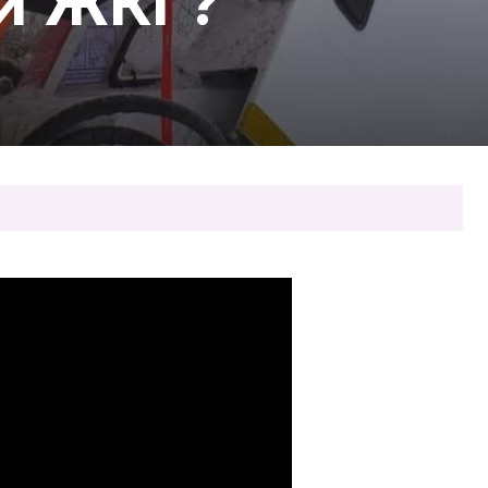
ки ЖКГ?