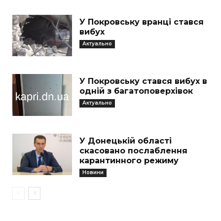
У Покровську вранці стався
вибух
Актуально
У Покровську стався вибух в
одній з багатоповерхівок
Актуально
У Донецькій області
скасовано послаблення
карантинного режиму
Новини