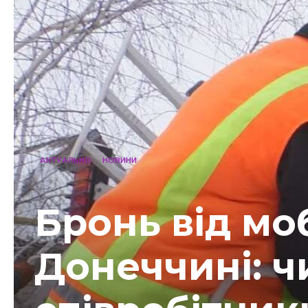
АКТУАЛЬНО
НОВИНИ
Бронь від моб
Донеччині: ч