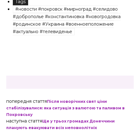
Tags
#новости #покровск #мирноград #селидово
#доброполье #константиновка #новогродовка
#родинское #Украина #военноеположение
#актуально #телевиденье
попередня стаття
Після новорічних свят ціни
стабілізувалися: яка ситуація з валютою та паливом в
Покровську
наступна стаття
Ще у трьох громадах Донеччини
планують евакуювати всіх неповнолітніх