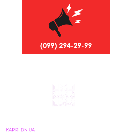
© 2024, ТОВ Телебачення «Капрі», усі права захищені.
Всі права на матеріали, що публікуються, належать
KAPRI.DN.UA
. Використання будь-якої інформації,