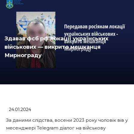
Здавав фсб рф локації українських
військових — викрито мешканця
Мирнограду
24.01.2024
За даними слідства, восени 2023 року чоловік вів у
месенджері Telegram діалог на військову