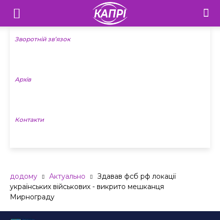
Телебачення
«Капрі»
Зворотній зв’язок
—
Архів
Новини
Донеччини
Контакти
додому
Актуально
Здавав фсб рф локації
українських військових - викрито мешканця
Мирнограду