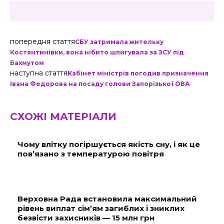
попередня стаття
СБУ затримала жительку
Костянтинівки, вона нібито шпигувала за ЗСУ під
Бахмутом
наступна стаття
Кабінет міністрів погодив призначення
Івана Федорова на посаду голови Запорізької ОВА
СХОЖІ МАТЕРІАЛИ
Чому влітку погіршується якість сну, і як це
пов’язано з температурою повітря
Верховна Рада встановила максимальний
рівень виплат сім’ям загиблих і зниклих
безвісти захисників — 15 млн грн