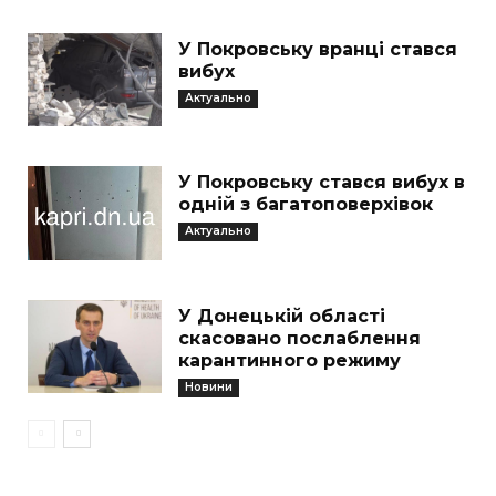
У Покровську вранці стався
вибух
Актуально
У Покровську стався вибух в
одній з багатоповерхівок
Актуально
У Донецькій області
скасовано послаблення
карантинного режиму
Новини