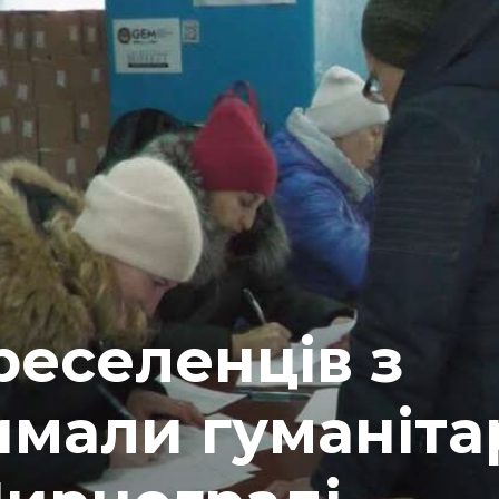
реселенців з
имали гуманіта