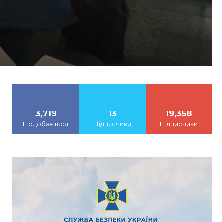
3,719
13
19,358
Подобається
Підписчики
Підписчики