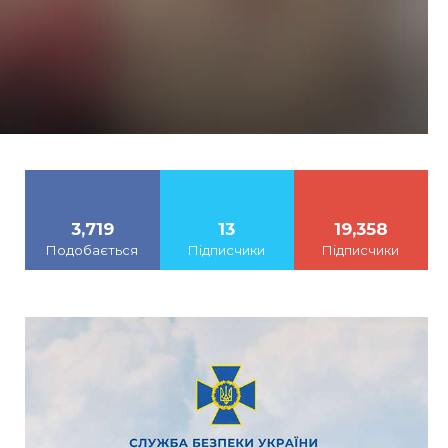
3,719
13
19,358
Подобається
Підписчики
Підписчики