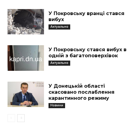
У Покровську вранці стався
вибух
Актуально
У Покровську стався вибух в
одній з багатоповерхівок
Актуально
У Донецькій області
скасовано послаблення
карантинного режиму
Новини