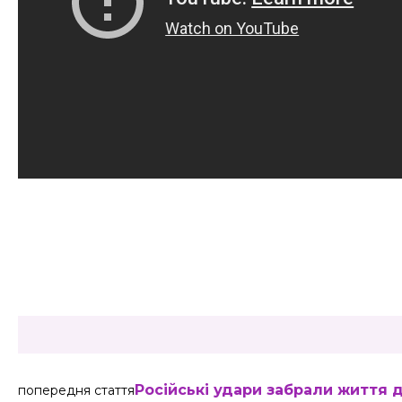
Share
Російські удари забрали життя 
попередня стаття