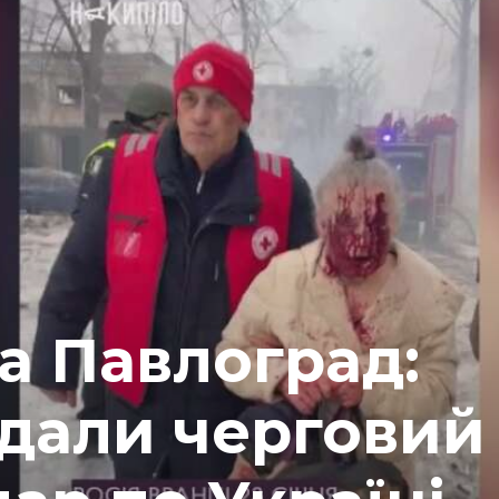
та Павлоград:
вдали черговий