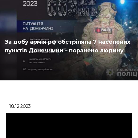
За добу армія рф обстріляла 7 населених
пунктів Донеччини – поранено людину
18.12.2023