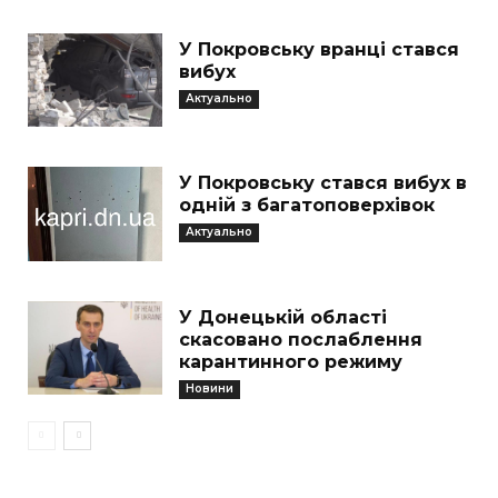
У Покровську вранці стався
вибух
Актуально
У Покровську стався вибух в
одній з багатоповерхівок
Актуально
У Донецькій області
скасовано послаблення
карантинного режиму
Новини