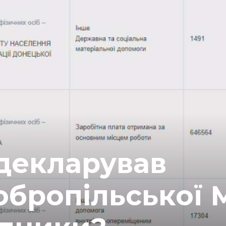
адекларував
обропільської