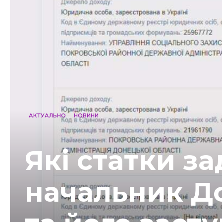
АКТУАЛЬНО
НОВИНИ
Які статки з
начальник Д