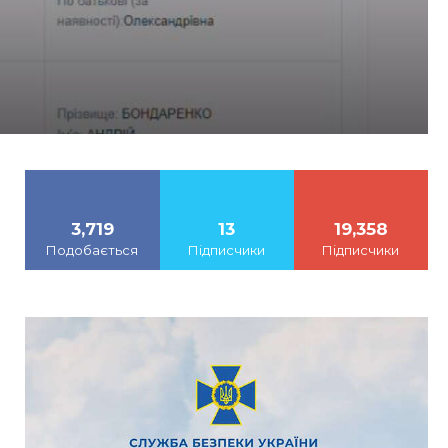
3,719
13
19,358
Подобається
Підписчики
Підписчики