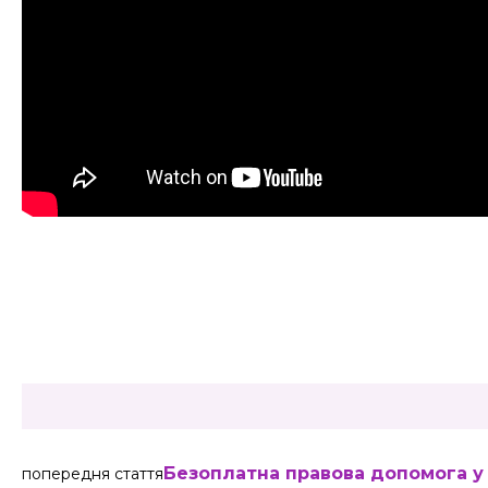
Share
Безоплатна правова допомога у
попередня стаття