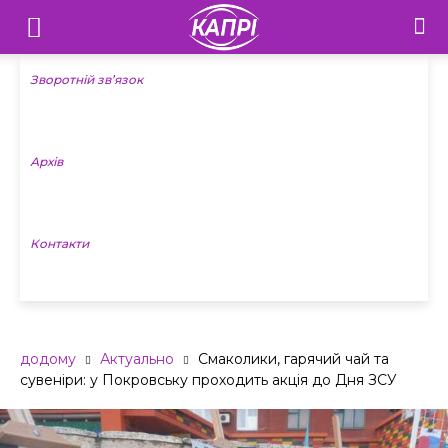
Телебачення
«Капрі»
Зворотній зв’язок
—
Архів
Новини
Донеччини
Контакти
додому
Актуально
Смаколики, гарячий чай та
сувеніри: у Покровську проходить акція до Дня ЗСУ