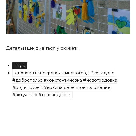
Детальніше дивіться у сюжеті.
Tags
#новости #покровск #мирноград #селидово
#доброполье #константиновка #новогродовка
#родинское #Украина #военноеположение
#актуально #телевиденье