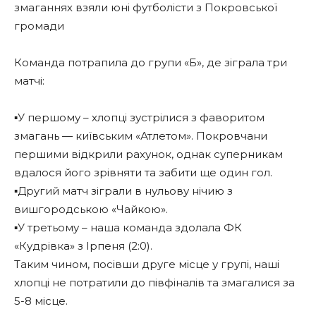
змаганнях взяли юні футболісти з Покровської
громади
Команда потрапила до групи «Б», де зіграла три
матчі:
▪️У першому – хлопці зустрілися з фаворитом
змагань — київським «Атлетом». Покровчани
першими відкрили рахунок, однак суперникам
вдалося його зрівняти та забити ще один гол.
▪️Другий матч зіграли в нульову нічию з
вишгородською «Чайкою».
▪️У третьому – наша команда здолала ФК
«Кудрівка» з Ірпеня (2:0).
Таким чином, посівши друге місце у групі, наші
хлопці не потратили до півфіналів та змагалися за
5-8 місце.