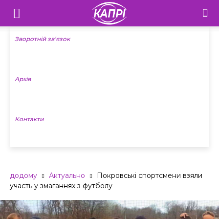
Телебачення
«Капрі»
Зворотній зв’язок
—
Архів
Новини
Донеччини
Контакти
додому
Актуально
Покровські спортсмени взяли
участь у змаганнях з футболу