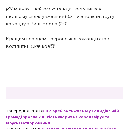
✔️У матчах плей-оф команда поступилася
першому складу «Чайки» (0:2) та здолали другу
команду з Вишгорода (2:0).
Кращим гравцем покровської команди став
Костянтин Скачков🏆
попередня стаття
60 людей за тиждень: у Селидівській
громаді зросла кількість хворих на коронавірус та
вірусні захворювання