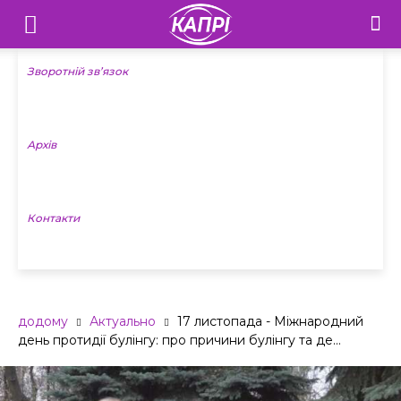
Телебачення
«Капрі»
Зворотній зв’язок
—
Архів
Новини
Донеччини
Контакти
додому
Актуально
17 листопада - Міжнародний
день протидії булінгу: про причини булінгу та де...