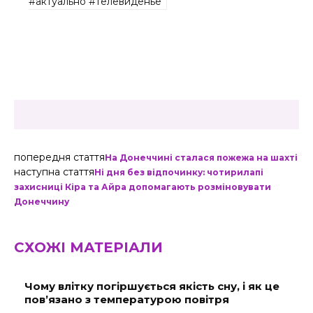
#актуально #телевиденье
попередня стаття
На Донеччині сталася пожежа на шахті
наступна стаття
Ні дня без відпочинку: чотирилапі
захисниці Кіра та Айра допомагають розміновувати
Донеччину
СХОЖІ МАТЕРІАЛИ
Чому влітку погіршується якість сну, і як це
пов’язано з температурою повітря