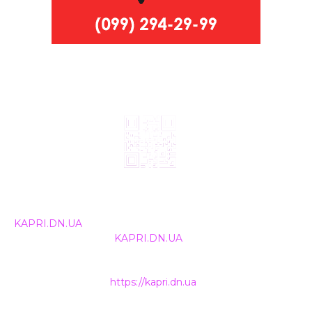
© 2024, ТОВ Телебачення «Капрі», усі права захищені.
Всі права на матеріали, що публікуються, належать
KAPRI.DN.UA
. Використання будь-якої інформації,
розміщеної на сайті
KAPRI.DN.UA
, іншими ЗМІ та
інтернет-ресурсами можливе лише за письмовою
згодою та обов'язкового розміщення прямого
гіперпосилання на
https://kapri.dn.ua
.