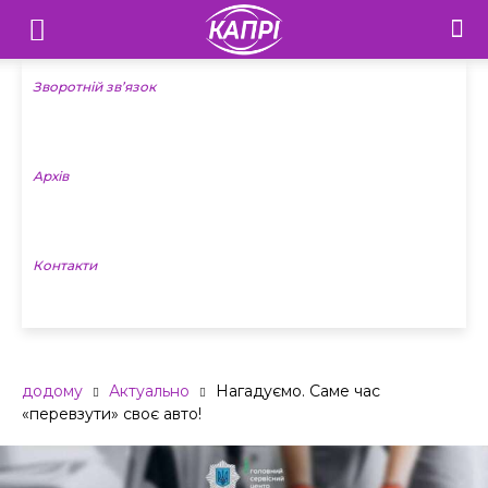
Телебачення
«Капрі»
Зворотній зв’язок
—
Архів
Новини
Донеччини
Контакти
додому
Актуально
Нагадуємо. Саме час
«перевзути» своє авто!