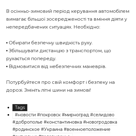
В осінньо-зимовий період керування автомобілем
вимагає більшої зосередженості та вміння діяти у
непередбачених ситуаціях. Необхідно:
▪️ Обирати безпечну швидкість руху.
▪️ Збільшувати дистанцію з транспортом, що
рухається попереду.
▪️ Відмовитися від небезпечних маневрів.
Потурбуйтеся про свій комфорт і безпеку на
дорозі. Змініть літні шини на зимові!
Tags
#новости #покровск #мирноград #селидово
#доброполье #константиновка #новогродовка
#родинское #Украина #военноеположение