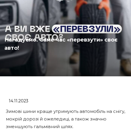
Нагадуємо. Саме час «перевзути» своє
авто!
14.11.2023
Зимові шини краще утримують автомобіль на снігу,
мокрій дорозі й ожеледиці, а також значно
зменшують гальмівний шлях.