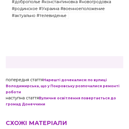
#доброполье #константиновка #новогродовка
#родинское #Украина #военноеположение
#актуально #телевиденье
попередня стаття
Нарешті дочекалися: по вулиці
Володимирська, що у Покровську розпочалися ремонті
роботи
наступна стаття
Вуличне освітлення повертається до
громад Донеччини
СХОЖІ МАТЕРІАЛИ