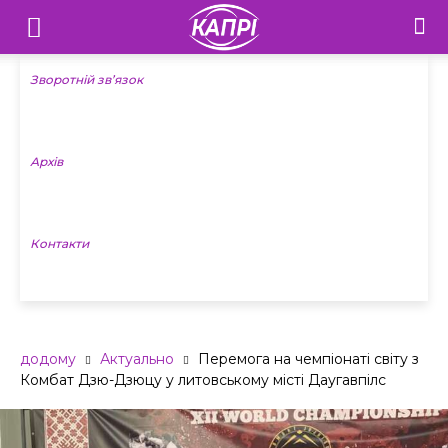
Телебачення
«Капрі»
Зворотній зв’язок
—
Архів
Новини
Донеччини
Контакти
додому
Актуально
Перемога на чемпіонаті світу з
Комбат Дзю-Дзюцу у литовському місті Даугавпілс