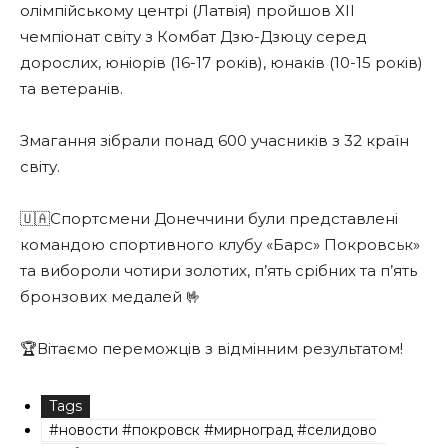
олімпійському центрі (Латвія) пройшов ХII
чемпіонат світу з Комбат Дзю-Дзюцу серед
дорослих, юніорів (16-17 років), юнаків (10-15 років)
та ветеранів.
Змагання зібрали понад 600 учасників з 32 країн
світу.
🇺🇦Спортсмени Донеччини були представлені
командою спортивного клубу «Барс» Покровськ»
та вибороли чотири золотих, п’ять срібних та п’ять
бронзових медалей 🤟
🏆Вітаємо переможців з відмінним результатом!
Tags
#новости #покровск #мирноград #селидово