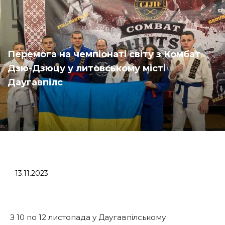
Перемога на чемпіонаті світу з Комбат
Дзю-Дзюцу у литовському місті
Даугавпілс
13.11.2023
З 10 по 12 листопада у Даугавпілському