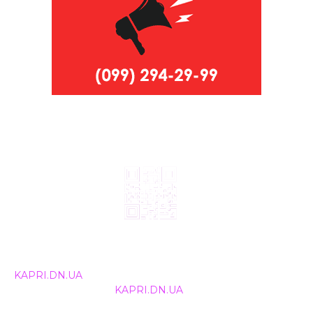
© 2024, ТОВ Телебачення «Капрі», усі права захищені.
Всі права на матеріали, що публікуються, належать
KAPRI.DN.UA
. Використання будь-якої інформації,
розміщеної на сайті
KAPRI.DN.UA
, іншими ЗМІ та
інтернет-ресурсами можливе лише за письмовою