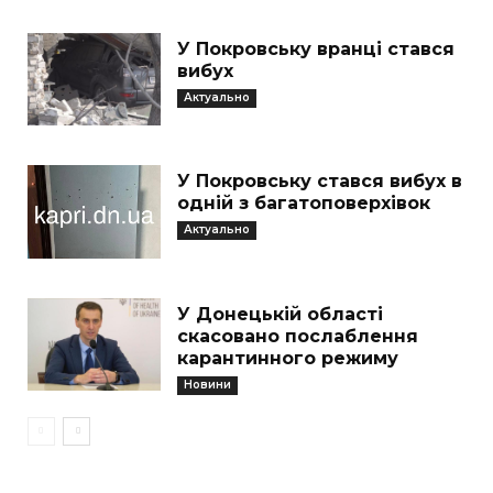
У Покровську вранці стався
вибух
Актуально
У Покровську стався вибух в
одній з багатоповерхівок
Актуально
У Донецькій області
скасовано послаблення
карантинного режиму
Новини