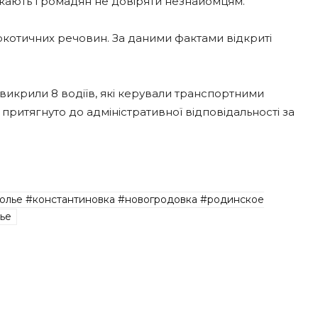
кають громадян не довіряти незнайомцям.
ркотичних речовин. За даними фактами відкриті
 викрили 8 водіїв, які керували транспортними
 притягнуто до адміністративної відповідальності за
олье #константиновка #новогродовка #родинское
ье