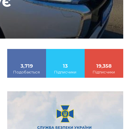
ує
3,719
13
19,358
Подобається
Підписчики
Підписчики