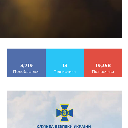
3,719
13
19,358
Подобається
Підписчики
Підписчики