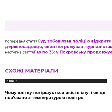
Share
Суд зобов’язав поліцію відкрит
попередня стаття
держпосадовця, який погрожував журналіста
Газ по 35: у Покровську продовж
наступна стаття
СХОЖІ МАТЕРІАЛИ
Новини
Чому влітку погіршується якість сну, і як це
пов’язано з температурою повітря