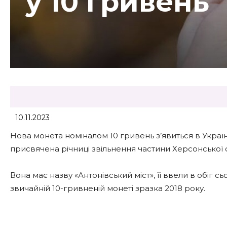
у 10 гривень
10.11.2023
Нова монета номіналом 10 гривень з’явиться в Україн
присвячена річниці звільнення частини Херсонської о
Вона має назву «Антонівський міст», її ввели в обіг с
звичайній 10-гривненій монеті зразка 2018 року.