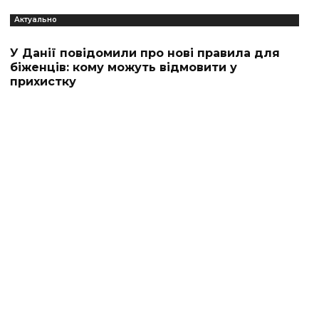
Актуально
У Данії повідомили про нові правила для
біженців: кому можуть відмовити у
прихистку