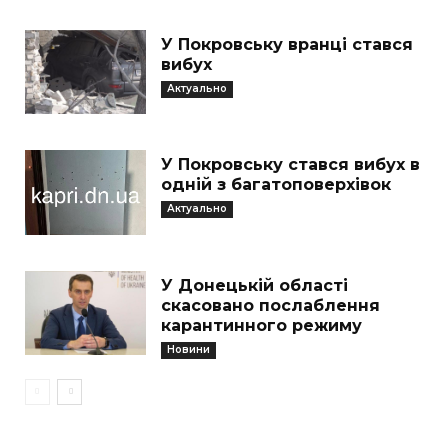
У Покровську вранці стався
вибух
Актуально
У Покровську стався вибух в
одній з багатоповерхівок
Актуально
У Донецькій області
скасовано послаблення
карантинного режиму
Новини