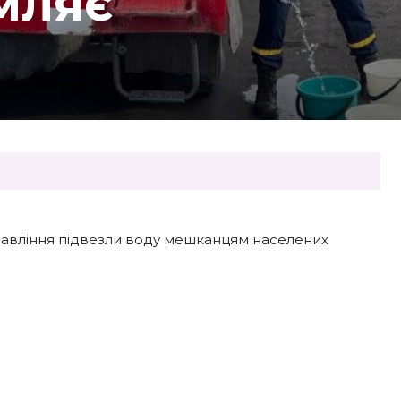
мляє
равління підвезли воду мешканцям населених