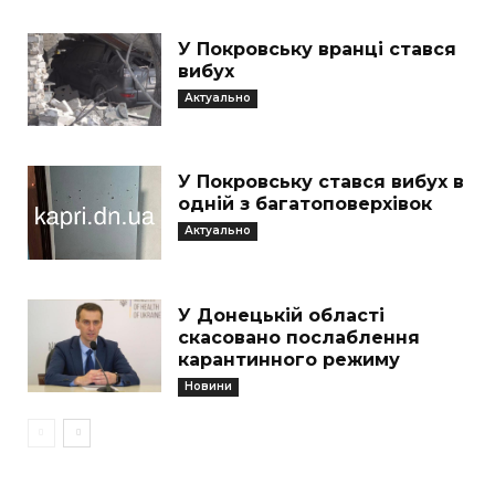
У Покровську вранці стався
вибух
Актуально
У Покровську стався вибух в
одній з багатоповерхівок
Актуально
У Донецькій області
скасовано послаблення
карантинного режиму
Новини