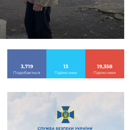
3,719
13
19,358
Подобається
Підписчики
Підписчики