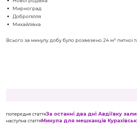
Новогродівка
Мирноград
Добропілля
Михайлівка
Всього за минулу добу було розвезено 24 м³ питної та 
Share
За останні два дні Авдіївку за
попередня стаття
Минула для мешканців Курахівсь
наступна стаття